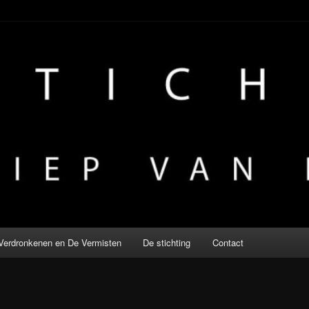
 kunstenaar Miep van Riessen (1944-2015)
Riessen
Verdronkenen en De Vermisten
De stichting
Contact