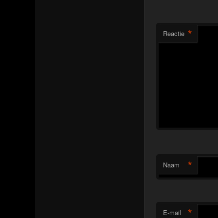
*
Reactie
*
Naam
*
E-mail