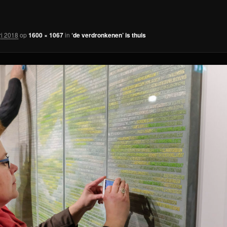
ri 2018
op
1600 × 1067
in
‘de verdronkenen’ is thuis