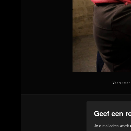
Voorzitste
Geef een re
Je e-mailadres wordt 