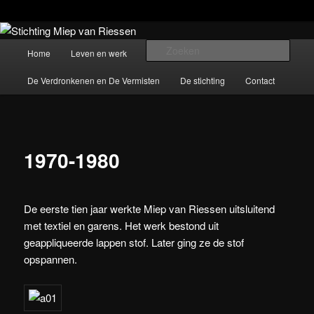
Spring
De stichting beheert het werk van beeldend kunstenaar Miep van Riessen
(1944-2015)
naar
Hoofdmenu
Zoek
Werken
Home
Leven en werk
de
primaire
De Verdronkenen en De Vermisten
De stichting
Contact
Stichting Miep van Riessen
inhoud
1970-1980
De eerste tien jaar werkte Miep van Riessen uitsluitend
met textiel en garens. Het werk bestond uit
geappliqueerde lappen stof. Later ging ze de stof
opspannen.