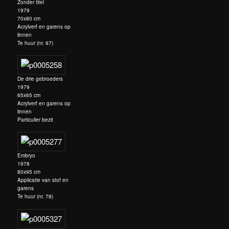
Zonder titel
1979
70x80 cm
Acrylverf en garens op
linnen
Te huur (nr. 97)
De drie gebroeders
1979
65x65 cm
Acrylverf en garens op
linnen
Particulier bezit
Embryo
1978
80x95 cm
Applicatie van stof en
garens
Te huur (nr. 78)