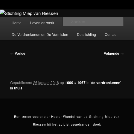
Spring
De stichting beheert het werk van beeldend kunstenaar Miep van Riessen
(1944-2015)
naar
Hoofdmenu
Zoek
Home
Leven en werk
Werken
de
primaire
De Verdronkenen en De Vermisten
De stichting
Contact
Stichting Miep van Riessen
inhoud
Afbeeldingsnavigatie
← Vorige
Volgende →
Gepubliceerd
26 januari 2018
op
1600 × 1067
in
‘de verdronkenen’
is thuis
Een trotse voorzitster Hester Wandel van de Stichting Miep van
Riessen bij het zojuist opgehangen doek