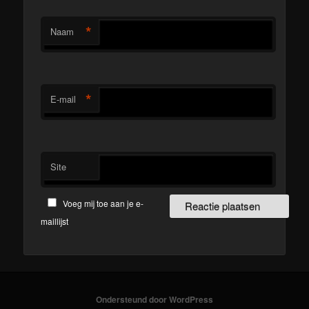
*
Naam
*
E-mail
Site
Voeg mij toe aan je e-
maillijst
Ondersteund door WordPress