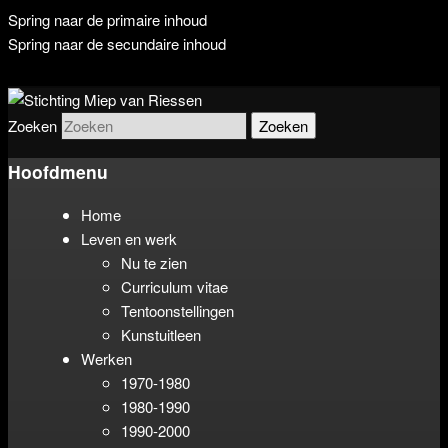
Spring naar de primaire inhoud
Spring naar de secundaire inhoud
De stichting beheert het werk van
Stichting Miep van Riessen
Zoeken
beeldend kunstenaar Miep van
Hoofdmenu
Riessen (1944-2015)
Home
Leven en werk
Nu te zien
Curriculum vitae
Tentoonstellingen
Kunstuitleen
Werken
1970-1980
1980-1990
1990-2000