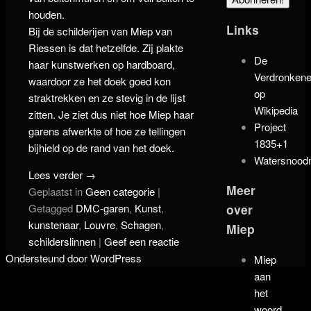
houden.
Links
Bij de schilderijen van Miep van
Riessen is dat hetzelfde. Zij plakte
De
haar kunstwerken op hardboard,
Verdronken
waardoor ze het doek goed kon
op
straktrekken en ze stevig in de lijst
Wikipedia
zitten. Je ziet dus niet hoe Miep haar
Project
garens afwerkte of hoe ze tellingen
1835+1
bijhield op de rand van het doek.
Watersnoo
Lees verder
→
Meer
Geplaatst in
Geen categorie
|
Getagged
DMC-garen
,
Kunst
,
over
kunstenaar
,
Louvre
,
Schagen
,
Miep
schilderslinnen
|
Geef een reactie
Ondersteund door WordPress
Miep
aan
het
woord