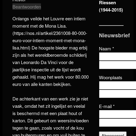
Riessen
Beantwoorden
(1944-2015)
Onlangs veilde het Louvre een intiem
moment met de Mona Lisa.
(
https://nos.nl/artikel/2361008-80-000-
Nieuwsbrief
euro-voor-intiem-moment-met-mona-
lisa.html)
De hoogste bieder mag erbij
Naam
*
zijn als het wereldberoemde schilderij
van Leonardo Da Vinci voor de
jaarlijkse inspectie uit de lijst wordt
gehaald. Hij mag het werk voor 80.000
Woonplaats
euro van alle kanten bekijken.
De achterkant van een werk zie je niet
vaak, omdat het zit ingelijst en veelal
E-mail
*
is beschermd met een plaat hout of
karton. Dit gebeurt om weersinvloeden
tegen te gaan, zoals vocht of de kou
van buitenmuren en om vuil buiten te