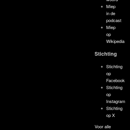
Miep
in de
podcast
Miep
op
Wikipedia
Stichting
Stichting
op
Facebook
Stichting
op
Instagram
Stichting
op X
Voor alle