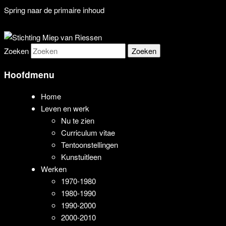
Spring naar de primaire inhoud
De stichting beheert het werk van
Stichting Miep van Riessen
Zoeken
beeldend kunstenaar Miep van
Hoofdmenu
Riessen (1944-2015)
Home
Leven en werk
Nu te zien
Curriculum vitae
Tentoonstellingen
Kunstuitleen
Werken
1970-1980
1980-1990
1990-2000
2000-2010