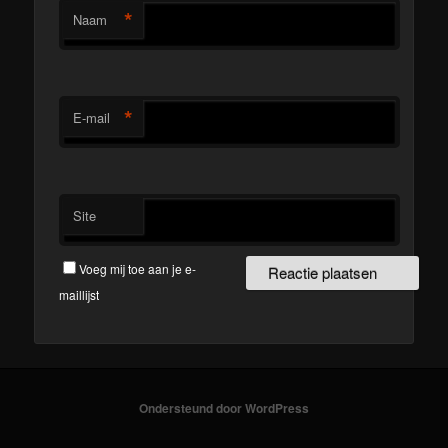
*
Naam
*
E-mail
Site
Voeg mij toe aan je e-
maillijst
Ondersteund door WordPress