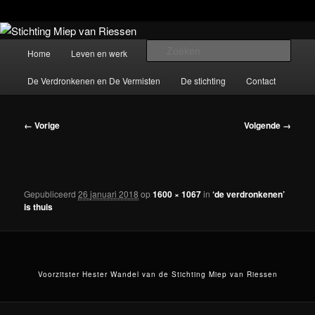
Spring
De stichting beheert het werk van beeldend kunstenaar Miep van Riessen
(1944-2015)
naar
Hoofdmenu
Zoek
Home
Leven en werk
Werken
de
primaire
De Verdronkenen en De Vermisten
De stichting
Contact
Stichting Miep van Riessen
inhoud
Afbeeldingsnavigatie
← Vorige
Volgende →
Gepubliceerd
26 januari 2018
op
1600 × 1067
in
‘de verdronkenen’
is thuis
Voorzitster Hester Wandel van de Stichting Miep van Riessen