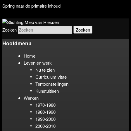
Spring naar de primaire inhoud
De stichting beheert het werk van
Stichting Miep van Riessen
Zoeken
beeldend kunstenaar Miep van
Hoofdmenu
Riessen (1944-2015)
Home
Leven en werk
Nu te zien
Curriculum vitae
Tentoonstellingen
Kunstuitleen
Werken
1970-1980
1980-1990
1990-2000
2000-2010