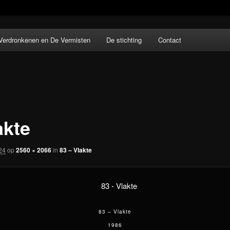
 kunstenaar Miep van Riessen (1944-2015)
Verdronkenen en De Vermisten
De stichting
Contact
Riessen
akte
024
op
2560 × 2066
in
83 – Vlakte
83 – Vlakte
1986