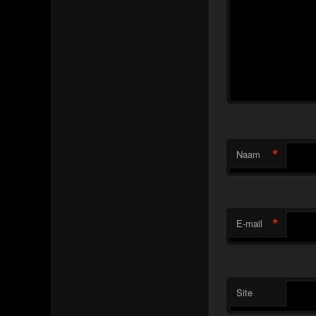
*
Naam
*
E-mail
Site