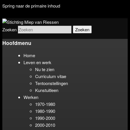
Spring naar de primaire inhoud
De stichting beheert het werk van
Stichting Miep van Riessen
Zoeken
beeldend kunstenaar Miep van
Hoofdmenu
Riessen (1944-2015)
Home
Leven en werk
Nu te zien
Curriculum vitae
Tentoonstellingen
Kunstuitleen
Werken
1970-1980
1980-1990
1990-2000
2000-2010