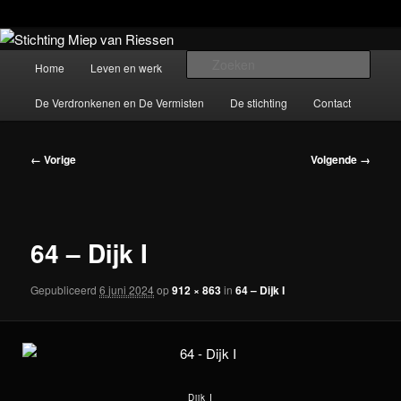
Spring
De stichting beheert het werk van beeldend kunstenaar Miep van Riessen
(1944-2015)
naar
Hoofdmenu
Zoek
Home
Leven en werk
Werken
de
primaire
De Verdronkenen en De Vermisten
De stichting
Contact
Stichting Miep van Riessen
inhoud
Afbeeldingsnavigatie
← Vorige
Volgende →
64 – Dijk I
Gepubliceerd
6 juni 2024
op
912 × 863
in
64 – Dijk I
Dijk I